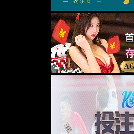
星槎小学20
共筑梦想，行
借维修之举
星聚物电，
观察生活，
感视觉“黑
巨轮遨游汪
防疫主题安
多彩光芒照梦
灯火新中国