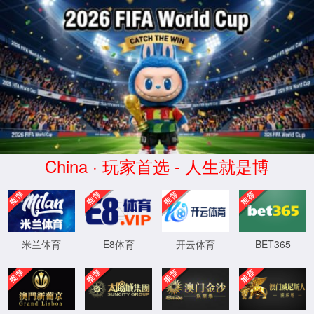
中国·太阳集团-www.2138cn|登录入口
华南师范大学主页
|
综合服务平台
|
旧版网站
|
English
首页
太阳集团
教职员工
新闻公告
2138网站
历史沿革
按研究方向
学院简介
人才计划
太阳集团2138登录入口首页
»
教职员工
»
技术人员
»
高级实验师
» 列表
高级实验师
教职员工
人才计划
黄媛