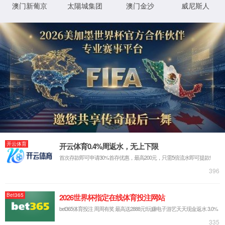
历史沿革
现代光学所旧照片
学院机构
2018年5月3日 省委
学院领导
1981年物理系学生会
议事机构
华师大物理系78级同学
服务机构
在没有计算机的年代是
系所中心
华南师范大学大学城校
量子科学技术研究所
凝聚态物理研究所
2020年7月 2016级
理论物理研究所
来自学院史上搬迁最多次
现代光学研究所
2005年从老物理楼搬到
物理教育研究所