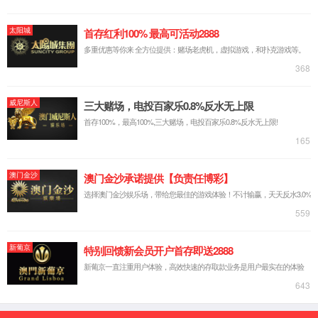
学院理七栋楼下的三棵
实验管理中心
格致空间
校园印象
进驻大学城15周年教职员工
时光留影
常用链接
中国科学
图书馆
财务处
科技
国家教育部
国家知识产权局
广