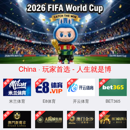
中国·太阳集团-www.2138cn|登录入口
华南师范大学主页
|
综合服务平台
|
旧版网站
|
English
首页
太阳集团
教职员工
新闻公告
2138网站
历史沿革
按研究方向
学院简介
人才计划
太阳集团2138登录入口首页
»
太阳集团2138网站
»
校园印象
» 列表
校园印象
太阳集团2138网站
学院简介
校园印象栏目征稿通知