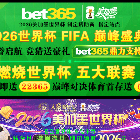
新闻公告
教育教学
学生工作
科学研究
教务新闻
党政
培养计划
基地简介
研究生工作
科研平台
学院新闻
招生简章
本科生工作
师
» 列表
验师
德安