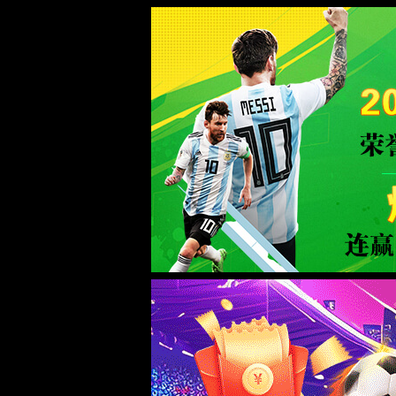
中国·太阳集团-www.2138cn|登录入口
华南师范大学主页
|
综合服务平台
|
旧版网站
|
English
首页
太阳集团
教职员工
2138网站
历史沿革
按研究方向
学院简介
人才计划
太阳集团2138登录入口首页
»
教职员工
»
技术人员
»
正高级实验
正高级实
教职员工
人才计划
李