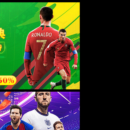
登录
|
电子邮箱
搜索
党群工作
学院校友
内网
学术会议
工会工作
校友活动
学术成果库
学术报告
党建工作
校友信息
教师一张表